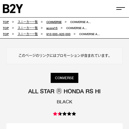
TOP
スニーカー一覧
CONVERSE
CONVERSE A...
COLUMN
TOP
スニーカー一覧
score15
CONVERSE A...
TOP
スニーカー一覧
¥10,000~¥20,000
CONVERSE A...
TIPS
SELECTIONS
このページのリンクにはプロモーションが含まれています。
FEATURE
SNEAKERS
CONVERSE
adidas
VANS
ALL STAR Ⓡ HONDA RS HI
BLACK
new balance
CONVERSE
NIKE
PUMA