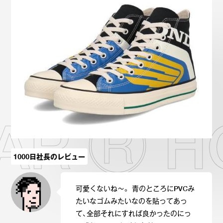
Onitsuka Tiger
ASICS
Reebok
OTHERS
SEARCH SNEAKER
AR Ⓡ H
スニーカー診断
プライバシーポリシー
免責事項
お問い合わせ
1000日社長のレビュー
可愛くないね～。 青のところにPVCみ
たいなゴムみたいなのを貼ってあっ
て、全部それにすれば良かったのにっ