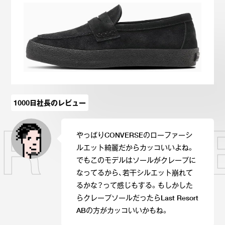
Onitsuka Tiger
ASICS
Reebok
OTHERS
SEARCH SNEAKER
1000日社長のレビュー
ER Ⅱ S
スニーカー診断
プライバシーポリシー
免責事項
お問い合わせ
やっぱりCONVERSEのローファーシ
ルエット綺麗だからカッコいいよね。
でもこのモデルはソールがクレープに
なってるから、若干シルエット崩れて
るかな？って感じもする。もしかした
らクレープソールだったらLast Resort
ABの方がカッコいいかもね。