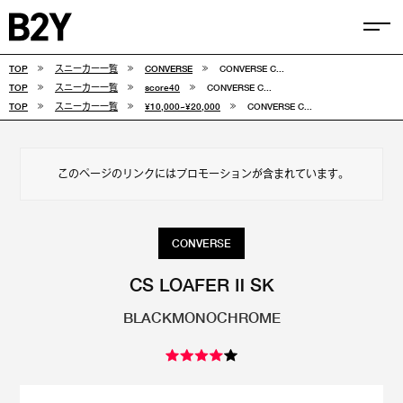
TOP
スニーカー一覧
CONVERSE
CONVERSE C...
COLUMN
TOP
スニーカー一覧
score40
CONVERSE C...
TOP
スニーカー一覧
¥10,000~¥20,000
CONVERSE C...
TIPS
SELECTIONS
このページのリンクにはプロモーションが含まれています。
FEATURE
SNEAKERS
CONVERSE
adidas
VANS
CS LOAFER Ⅱ SK
BLACKMONOCHROME
new balance
CONVERSE
NIKE
PUMA