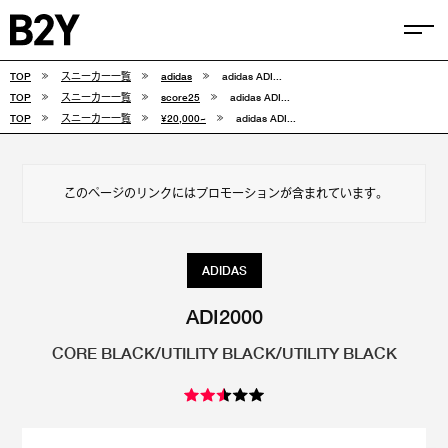
TOP
スニーカー一覧
adidas
adidas ADI...
COLUMN
TOP
スニーカー一覧
score25
adidas ADI...
TOP
スニーカー一覧
¥20,000~
adidas ADI...
TIPS
SELECTIONS
このページのリンクにはプロモーションが含まれています。
FEATURE
SNEAKERS
ADIDAS
adidas
VANS
ADI2000
CORE BLACK/UTILITY BLACK/UTILITY BLACK
new balance
CONVERSE
NIKE
PUMA