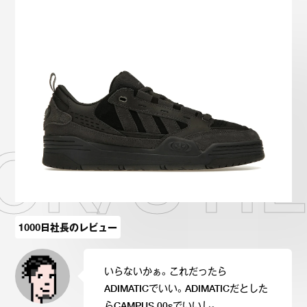
Onitsuka Tiger
ASICS
Reebok
OTHERS
SEARCH SNEAKER
CK/UTI
スニーカー診断
プライバシーポリシー
免責事項
お問い合わせ
1000日社長のレビュー
いらないかぁ。これだったら
ADIMATICでいい。ADIMATICだとした
らCAMPUS 00sでいいし。