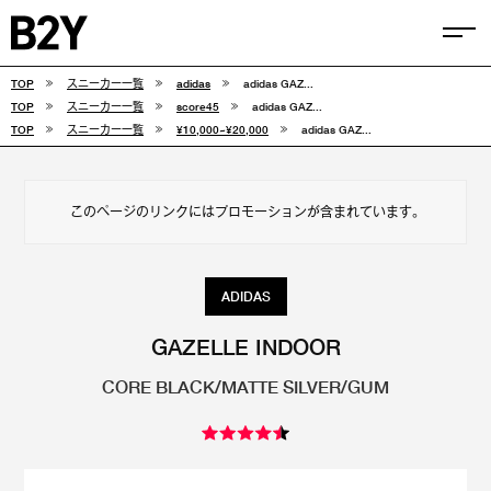
TOP
スニーカー一覧
adidas
adidas GAZ...
COLUMN
TOP
スニーカー一覧
score45
adidas GAZ...
TOP
スニーカー一覧
¥10,000~¥20,000
adidas GAZ...
TIPS
SELECTIONS
このページのリンクにはプロモーションが含まれています。
FEATURE
SNEAKERS
ADIDAS
adidas
VANS
GAZELLE INDOOR
CORE BLACK/MATTE SILVER/GUM
new balance
CONVERSE
NIKE
PUMA