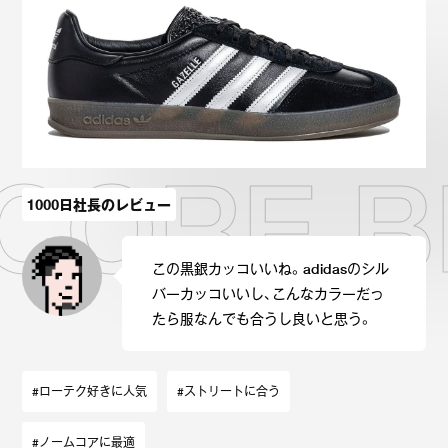
Onitsuka Tiger
ASICS
Reebok
OTHERS
SEARCH SNEAKER
 CORE 
1000日社長のレビュー
スニーカー診断
プライバシーポリシー
免責事項
お問い合わせ
この黒銀カッコいいね。adidasのシル
バーカッコいいし、こんなカラーだっ
たら服なんでも合うし良いと思う。
#ローテク好きに人気
#ストリートに合う
#ノームコアに最適