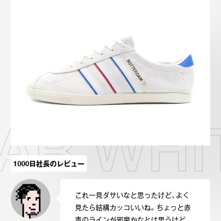
Onitsuka Tiger
ASICS
Reebok
OTHERS
SEARCH SNEAKER
AR WHI
スニーカー診断
プライバシーポリシー
免責事項
お問い合わせ
1000日社長のレビュー
これ一見ダサいなと思ったけど、よく
見たら結構カッコいいね。ちょっと赤
青のラインが邪魔かなとは思うけど、