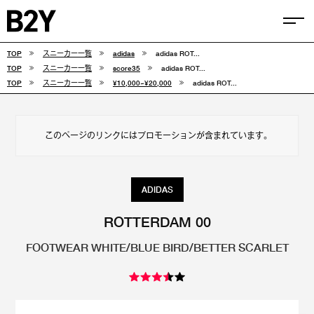
TOP
スニーカー一覧
adidas
adidas ROT...
COLUMN
TOP
スニーカー一覧
score35
adidas ROT...
TOP
スニーカー一覧
¥10,000~¥20,000
adidas ROT...
TIPS
SELECTIONS
このページのリンクにはプロモーションが含まれています。
FEATURE
SNEAKERS
ADIDAS
adidas
VANS
ROTTERDAM 00
FOOTWEAR WHITE/BLUE BIRD/BETTER SCARLET
new balance
CONVERSE
NIKE
PUMA