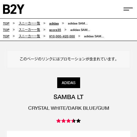
TOP
スニーカー一覧
adidas
adidas SAM...
COLUMN
TOP
スニーカー一覧
score35
adidas SAM...
TOP
スニーカー一覧
¥10,000~¥20,000
adidas SAM...
TIPS
SELECTIONS
このページのリンクにはプロモーションが含まれています。
FEATURE
SNEAKERS
ADIDAS
adidas
VANS
SAMBA LT
CRYSTAL WHITE/DARK BLUE/GUM
new balance
CONVERSE
NIKE
PUMA