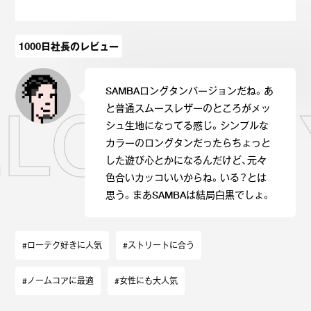
Onitsuka Tiger
ASICS
1000日社長のレビュー
Reebok
OTHERS
SAMBAロングタンバージョンだね。あ
SEARCH SNEAKER
RELOVE
と普通スムースレザーのところがメッ
シュ生地になってる感じ。シンプルな
カラーのロングタンだったらちょっと
した遊び心とかになるんだけど、元々
色合いカッコいいからね。いる？とは
スニーカー診断
プライバシーポリシー
免責事項
お問い合わせ
思う。まあSAMBAは結局白黒でしょ。
#ローテク好きに人気
#ストリートに合う
#ノームコアに最適
#女性にも大人気