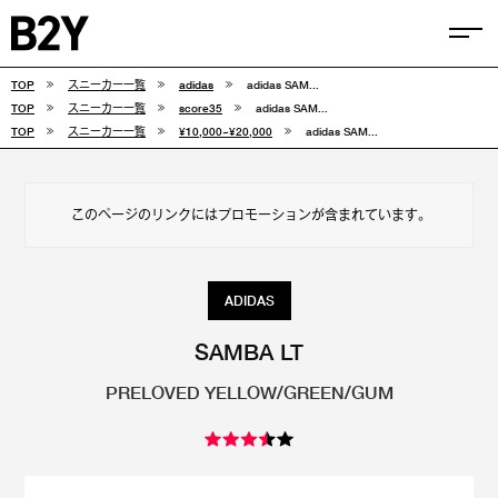
TOP
スニーカー一覧
adidas
adidas SAM...
COLUMN
TOP
スニーカー一覧
score35
adidas SAM...
TOP
スニーカー一覧
¥10,000~¥20,000
adidas SAM...
TIPS
SELECTIONS
このページのリンクにはプロモーションが含まれています。
FEATURE
SNEAKERS
ADIDAS
adidas
VANS
SAMBA LT
PRELOVED YELLOW/GREEN/GUM
new balance
CONVERSE
NIKE
PUMA