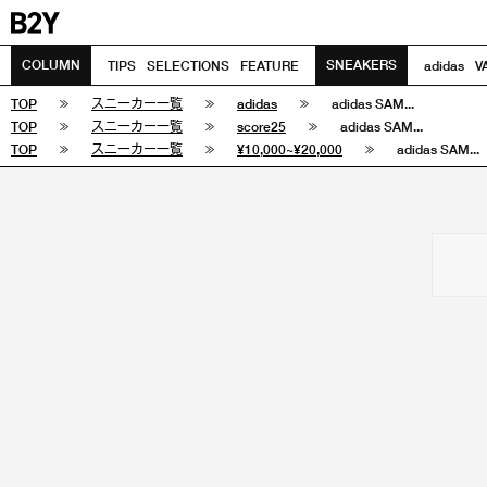
COLUMN
SNEAKERS
TIPS
SELECTIONS
FEATURE
adidas
V
TOP
スニーカー一覧
adidas
adidas SAM...
TOP
スニーカー一覧
score25
adidas SAM...
TOP
スニーカー一覧
¥10,000~¥20,000
adidas SAM...