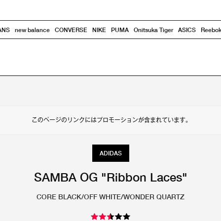
ANS
new balance
CONVERSE
NIKE
PUMA
Onitsuka Tiger
ASICS
Reebo
このページのリンクにはプロモーションが含まれています。
ADIDAS
SAMBA OG "Ribbon Laces"
CORE BLACK/OFF WHITE/WONDER QUARTZ