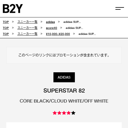
TOP
スニーカー一覧
adidas
adidas SUP...
COLUMN
TOP
スニーカー一覧
score40
adidas SUP...
TOP
スニーカー一覧
¥10,000~¥20,000
adidas SUP...
TIPS
SELECTIONS
このページのリンクにはプロモーションが含まれています。
FEATURE
SNEAKERS
ADIDAS
adidas
VANS
SUPERSTAR 82
CORE BLACK/CLOUD WHITE/OFF WHITE
new balance
CONVERSE
NIKE
PUMA