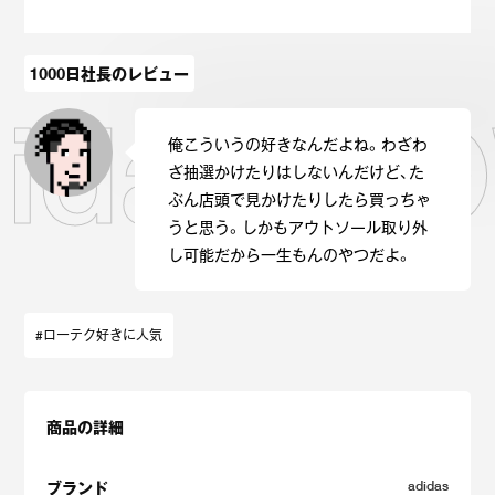
Onitsuka Tiger
ASICS
1000日社長のレビュー
Reebok
OTHERS
didas 
俺こういうの好きなんだよね。わざわ
SEARCH SNEAKER
ざ抽選かけたりはしないんだけど、た
ぶん店頭で見かけたりしたら買っちゃ
うと思う。しかもアウトソール取り外
し可能だから一生もんのやつだよ。
スニーカー診断
プライバシーポリシー
免責事項
お問い合わせ
#ローテク好きに人気
商品の詳細
adidas
ブランド