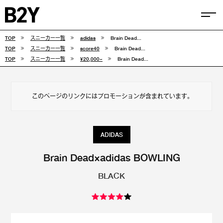
TOP
スニーカー一覧
adidas
Brain Dead...
COLUMN
TOP
スニーカー一覧
score40
Brain Dead...
TOP
スニーカー一覧
¥20,000~
Brain Dead...
TIPS
SELECTIONS
このページのリンクにはプロモーションが含まれています。
FEATURE
SNEAKERS
ADIDAS
adidas
VANS
Brain Dead×adidas BOWLING
BLACK
new balance
CONVERSE
NIKE
PUMA