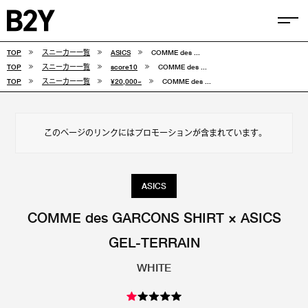
TOP
スニーカー一覧
ASICS
COMME des ...
COLUMN
TOP
スニーカー一覧
score10
COMME des ...
TOP
スニーカー一覧
¥20,000~
COMME des ...
TIPS
SELECTIONS
このページのリンクにはプロモーションが含まれています。
FEATURE
SNEAKERS
ASICS
adidas
VANS
COMME des GARCONS SHIRT × ASICS
GEL-TERRAIN
new balance
CONVERSE
WHITE
NIKE
PUMA