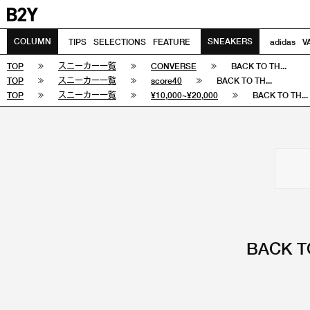
COLUMN
SNEAKERS
TIPS
SELECTIONS
FEATURE
adidas
V
TOP
スニーカー一覧
CONVERSE
BACK TO TH...
TOP
スニーカー一覧
score40
BACK TO TH...
TOP
スニーカー一覧
¥10,000~¥20,000
BACK TO TH...
BACK T