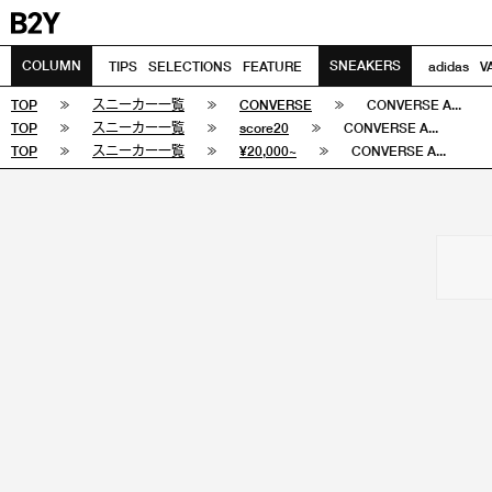
COLUMN
SNEAKERS
TIPS
SELECTIONS
FEATURE
adidas
V
TOP
スニーカー一覧
CONVERSE
CONVERSE A...
TOP
スニーカー一覧
score20
CONVERSE A...
TOP
スニーカー一覧
¥20,000~
CONVERSE A...