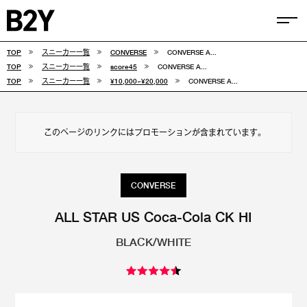
TOP
スニーカー一覧
CONVERSE
CONVERSE A...
COLUMN
TOP
スニーカー一覧
score45
CONVERSE A...
TOP
スニーカー一覧
¥10,000~¥20,000
CONVERSE A...
TIPS
SELECTIONS
このページのリンクにはプロモーションが含まれています。
FEATURE
SNEAKERS
CONVERSE
adidas
VANS
ALL STAR US Coca-Cola CK HI
BLACK/WHITE
new balance
CONVERSE
NIKE
PUMA