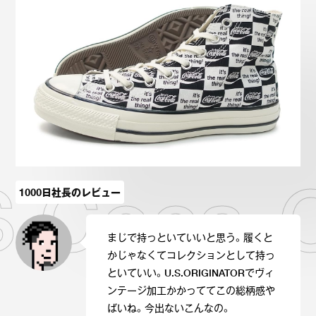
Onitsuka Tiger
ASICS
Reebok
OTHERS
SEARCH SNEAKER
 Coca-C
スニーカー診断
プライバシーポリシー
免責事項
お問い合わせ
1000日社長のレビュー
まじで持っといていいと思う。履くと
かじゃなくてコレクションとして持っ
といていい。U.S.ORIGINATORでヴィ
ンテージ加工かかっててこの総柄感や
ばいね。今出ないこんなの。