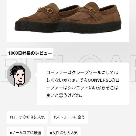
Onitsuka Tiger
ASICS
Reebok
OTHERS
SEARCH SNEAKER
 BITLOA
1000日社長のレビュー
ローファーはクレープソールにしてほ
スニーカー診断
プライバシーポリシー
免責事項
お問い合わせ
しくないかなぁ。でもCONVERSEのロ
ーファーはシルエットいいからそこは
良いと思うけどね。
#ローテク好きに人気
#ストリートに合う
#ノームコアに最適
#女性にも大人気