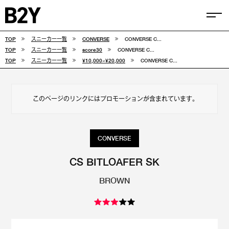
TOP
スニーカー一覧
CONVERSE
CONVERSE C...
COLUMN
TOP
スニーカー一覧
score30
CONVERSE C...
TOP
スニーカー一覧
¥10,000~¥20,000
CONVERSE C...
TIPS
SELECTIONS
このページのリンクにはプロモーションが含まれています。
FEATURE
SNEAKERS
CONVERSE
adidas
VANS
CS BITLOAFER SK
BROWN
new balance
CONVERSE
NIKE
PUMA