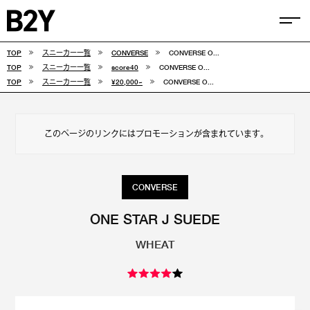
TOP
スニーカー一覧
CONVERSE
CONVERSE O...
COLUMN
TOP
スニーカー一覧
score40
CONVERSE O...
TOP
スニーカー一覧
¥20,000~
CONVERSE O...
TIPS
SELECTIONS
このページのリンクにはプロモーションが含まれています。
FEATURE
SNEAKERS
CONVERSE
adidas
VANS
ONE STAR J SUEDE
WHEAT
new balance
CONVERSE
NIKE
PUMA