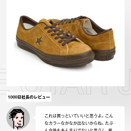
Onitsuka Tiger
ASICS
Reebok
OTHERS
SEARCH SNEAKER
 STAR 
スニーカー診断
プライバシーポリシー
免責事項
お問い合わせ
1000日社長のレビュー
これは買っといていいと思うよ。こん
なカラーなかなか出ないからね。たぶ
ん今後もあんまりでないと思うし、普