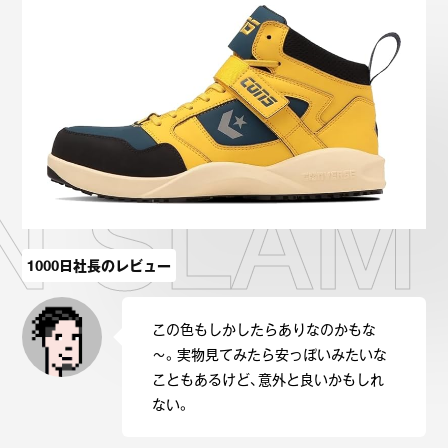
Onitsuka Tiger
ASICS
Reebok
OTHERS
SEARCH SNEAKER
N SLAM
スニーカー診断
プライバシーポリシー
免責事項
お問い合わせ
1000日社長のレビュー
この色もしかしたらありなのかもな
～。実物見てみたら安っぽいみたいな
こともあるけど、意外と良いかもしれ
ない。