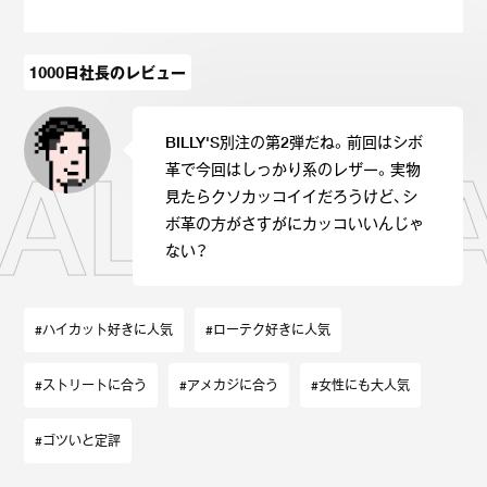
Onitsuka Tiger
ASICS
1000日社長のレビュー
Reebok
OTHERS
BILLY'S別注の第2弾だね。前回はシボ
SEARCH SNEAKER
LL STAR
革で今回はしっかり系のレザー。実物
見たらクソカッコイイだろうけど、シ
ボ革の方がさすがにカッコいいんじゃ
ない？
スニーカー診断
プライバシーポリシー
免責事項
お問い合わせ
#ハイカット好きに人気
#ローテク好きに人気
#ストリートに合う
#アメカジに合う
#女性にも大人気
#ゴツいと定評