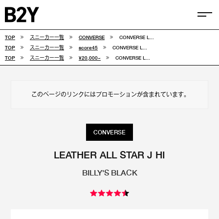
TOP
スニーカー一覧
CONVERSE
CONVERSE L...
COLUMN
TOP
スニーカー一覧
score45
CONVERSE L...
TOP
スニーカー一覧
¥20,000~
CONVERSE L...
TIPS
SELECTIONS
このページのリンクにはプロモーションが含まれています。
FEATURE
SNEAKERS
CONVERSE
adidas
VANS
LEATHER ALL STAR J HI
BILLY'S BLACK
new balance
CONVERSE
NIKE
PUMA