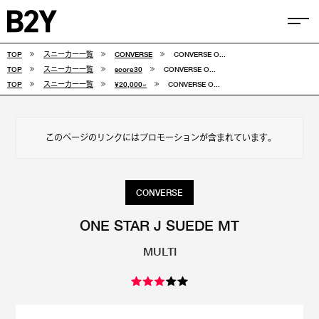
TOP
スニーカー一覧
CONVERSE
CONVERSE O...
COLUMN
TOP
スニーカー一覧
score30
CONVERSE O...
TOP
スニーカー一覧
¥20,000~
CONVERSE O...
TIPS
SELECTIONS
このページのリンクにはプロモーションが含まれています。
FEATURE
SNEAKERS
CONVERSE
adidas
VANS
ONE STAR J SUEDE MT
MULTI
new balance
CONVERSE
NIKE
PUMA