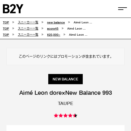
TOP
スニーカー一覧
new balance
Aimé Leon ...
COLUMN
TOP
スニーカー一覧
score45
Aimé Leon ...
TOP
スニーカー一覧
¥20,000~
Aimé Leon ...
TIPS
SELECTIONS
このページのリンクにはプロモーションが含まれています。
FEATURE
SNEAKERS
NEW BALANCE
adidas
VANS
Aimé Leon dore×New Balance 993
TAUPE
new balance
CONVERSE
NIKE
PUMA