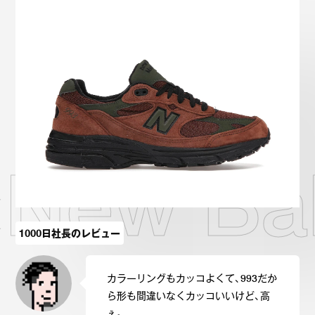
Onitsuka Tiger
ASICS
Reebok
OTHERS
SEARCH SNEAKER
×New Ba
スニーカー診断
プライバシーポリシー
免責事項
お問い合わせ
1000日社長のレビュー
カラーリングもカッコよくて、993だか
ら形も間違いなくカッコいいけど、高
ぇ。