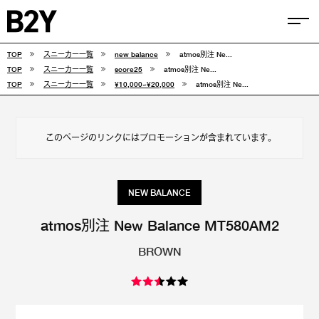
TOP
スニーカー一覧
new balance
atmos別注 Ne...
COLUMN
TOP
スニーカー一覧
score25
atmos別注 Ne...
TOP
スニーカー一覧
¥10,000~¥20,000
atmos別注 Ne...
TIPS
SELECTIONS
このページのリンクにはプロモーションが含まれています。
FEATURE
SNEAKERS
NEW BALANCE
adidas
VANS
atmos別注 New Balance MT580AM2
BROWN
new balance
CONVERSE
NIKE
PUMA