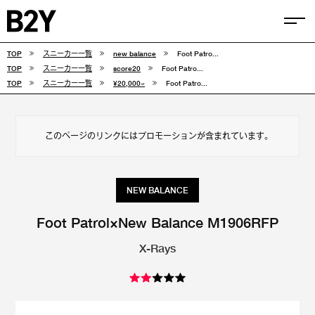
TOP
スニーカー一覧
new balance
Foot Patro...
COLUMN
TOP
スニーカー一覧
score20
Foot Patro...
TOP
スニーカー一覧
¥20,000~
Foot Patro...
TIPS
SELECTIONS
このページのリンクにはプロモーションが含まれています。
FEATURE
SNEAKERS
NEW BALANCE
adidas
VANS
Foot Patrol×New Balance M1906RFP
X-Rays
new balance
CONVERSE
NIKE
PUMA