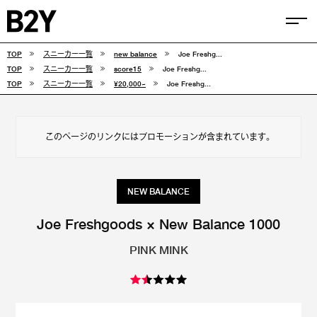
TOP
スニーカー一覧
new balance
Joe Freshg...
COLUMN
TOP
スニーカー一覧
score15
Joe Freshg...
TOP
スニーカー一覧
¥20,000~
Joe Freshg...
TIPS
SELECTIONS
このページのリンクにはプロモーションが含まれています。
FEATURE
SNEAKERS
NEW BALANCE
adidas
VANS
Joe Freshgoods × New Balance 1000
PINK MINK
new balance
CONVERSE
NIKE
PUMA