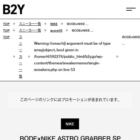
TOP
スニーカー一覧
NIKE
BODE×NIKE ...
COLUMN
TOP
スニーカー一覧
score45
BODE×NIKE ...
TOP
ス
BODE×NIKE
Warning
: foreach() argument must be of type
TIPS
SELECTIONS
ニ
...
array|object, bool given in
ー
/home/r6592276/public_html/b2y.jp/wp-
カ
FEATURE
content/themes/sneakermemo/single-
ー
sneakers.php
on line
53
一
覧
SNEAKERS
adidas
VANS
このページのリンクにはプロモーションが含まれています。
new balance
CONVERSE
NIKE
NIKE
PUMA
BODE×NIKE ASTRO GRABBER SP