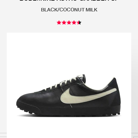
Onitsuka Tiger
ASICS
BLACK/COCONUT MILK
Reebok
OTHERS
SEARCH SNEAKER
スニーカー診断
プライバシーポリシー
免責事項
お問い合わせ