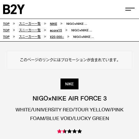
TOP
スニーカー一覧
NIKE
NIGO×NIKE ...
COLUMN
TOP
スニーカー一覧
score15
NIGO×NIKE ...
TOP
スニーカー一覧
¥20,000~
NIGO×NIKE ...
TIPS
SELECTIONS
このページのリンクにはプロモーションが含まれています。
FEATURE
SNEAKERS
NIKE
adidas
VANS
NIGO×NIKE AIR FORCE 3
WHITE/UNIVERSITY RED/TOUR YELLOW/PINK
new balance
CONVERSE
FOAM/BLUE VOID/LUCKY GREEN
NIKE
PUMA