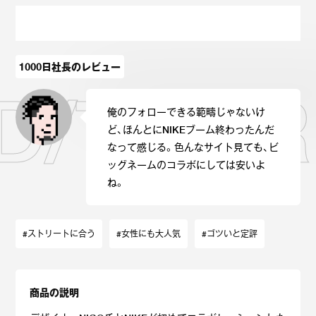
Onitsuka Tiger
ASICS
Reebok
OTHERS
1000日社長のレビュー
RED/TOU
SEARCH SNEAKER
俺のフォローできる範疇じゃないけ
ど、ほんとにNIKEブーム終わったんだ
なって感じる。色んなサイト見ても、ビ
ッグネームのコラボにしては安いよ
ね。
スニーカー診断
プライバシーポリシー
免責事項
お問い合わせ
#ストリートに合う
#女性にも大人気
#ゴツいと定評
商品の説明