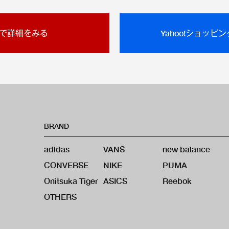
で詳細をみる
Yahoo!ショッピ
BRAND
adidas
VANS
new balance
CONVERSE
NIKE
PUMA
Onitsuka Tiger
ASICS
Reebok
OTHERS