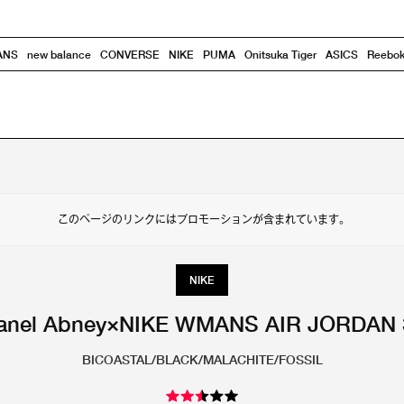
ANS
new balance
CONVERSE
NIKE
PUMA
Onitsuka Tiger
ASICS
Reebo
このページのリンクにはプロモーションが含まれています。
NIKE
hanel Abney×NIKE WMANS AIR JORDAN 
BICOASTAL/BLACK/MALACHITE/FOSSIL