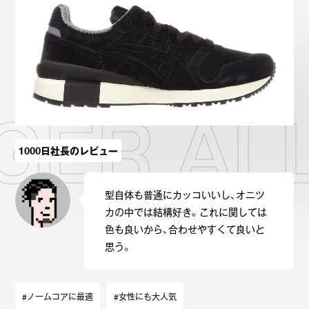
Onitsuka Tiger
ASICS
Reebok
OTHERS
SEARCH SNEAKER
TIGER 
1000日社長のレビュー
スニーカー診断
プライバシーポリシー
免責事項
お問い合わせ
型自体も普通にカッコいいし、オニツ
カの中では結構好き。これに関しては
色も良いから、合わせやすくて良いと
思う。
#ノームコアに最適
#女性にも大人気