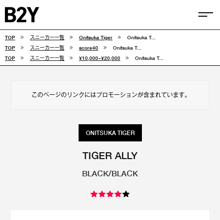
TOP
スニーカー一覧
Onitsuka Tiger
Onitsuka T...
COLUMN
TOP
スニーカー一覧
score40
Onitsuka T...
TOP
スニーカー一覧
¥10,000~¥20,000
Onitsuka T...
TIPS
SELECTIONS
このページのリンクにはプロモーションが含まれています。
FEATURE
SNEAKERS
ONITSUKA TIGER
adidas
VANS
TIGER ALLY
BLACK/BLACK
new balance
CONVERSE
NIKE
PUMA