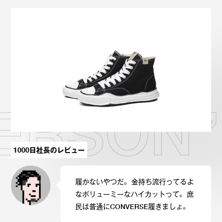
Onitsuka Tiger
ASICS
Reebok
OTHERS
SEARCH SNEAKER
RSON” 
スニーカー診断
プライバシーポリシー
免責事項
お問い合わせ
1000日社長のレビュー
履かないやつだ。 金持ち流行ってるよ
なボリューミーなハイカットって。 庶
民は普通にCONVERSE履きましょ。