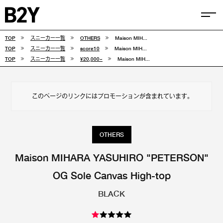
TOP
スニーカー一覧
OTHERS
Maison MIH...
COLUMN
TOP
スニーカー一覧
score10
Maison MIH...
TOP
スニーカー一覧
¥20,000~
Maison MIH...
TIPS
SELECTIONS
このページのリンクにはプロモーションが含まれています。
FEATURE
SNEAKERS
OTHERS
adidas
VANS
Maison MIHARA YASUHIRO "PETERSON"
OG Sole Canvas High-top
new balance
CONVERSE
BLACK
NIKE
PUMA