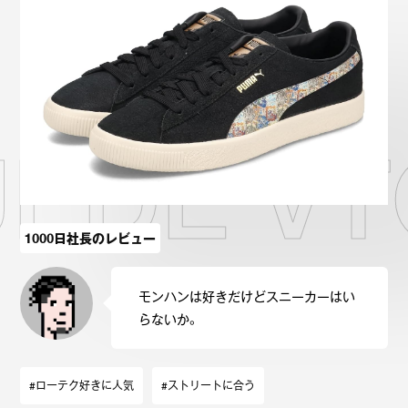
Onitsuka Tiger
ASICS
Reebok
OTHERS
SEARCH SNEAKER
EDE VT
スニーカー診断
プライバシーポリシー
免責事項
お問い合わせ
1000日社長のレビュー
モンハンは好きだけどスニーカーはい
らないか。
#ローテク好きに人気
#ストリートに合う