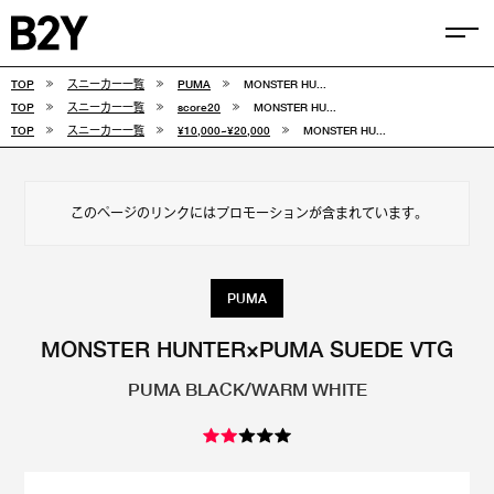
TOP
スニーカー一覧
PUMA
MONSTER HU...
COLUMN
TOP
スニーカー一覧
score20
MONSTER HU...
TOP
スニーカー一覧
¥10,000~¥20,000
MONSTER HU...
TIPS
SELECTIONS
このページのリンクにはプロモーションが含まれています。
FEATURE
SNEAKERS
PUMA
adidas
VANS
MONSTER HUNTER×PUMA SUEDE VTG
PUMA BLACK/WARM WHITE
new balance
CONVERSE
NIKE
PUMA