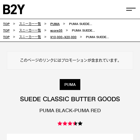
TOP
スニーカー一覧
PUMA
PUMA SUEDE...
COLUMN
TOP
スニーカー一覧
score35
PUMA SUEDE...
TOP
スニーカー一覧
¥10,000~¥20,000
PUMA SUEDE...
TIPS
SELECTIONS
このページのリンクにはプロモーションが含まれています。
FEATURE
SNEAKERS
PUMA
adidas
VANS
SUEDE CLASSIC BUTTER GOODS
PUMA BLACK-PUMA RED
new balance
CONVERSE
NIKE
PUMA