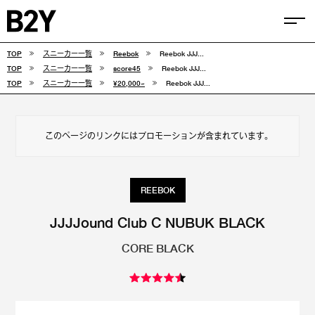
TOP
スニーカー一覧
Reebok
Reebok JJJ...
COLUMN
TOP
スニーカー一覧
score45
Reebok JJJ...
TOP
スニーカー一覧
¥20,000~
Reebok JJJ...
TIPS
SELECTIONS
このページのリンクにはプロモーションが含まれています。
FEATURE
SNEAKERS
REEBOK
adidas
VANS
JJJJound Club C NUBUK BLACK
CORE BLACK
new balance
CONVERSE
NIKE
PUMA