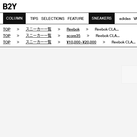
COLUMN
SNEAKERS
TIPS
SELECTIONS
FEATURE
adidas
V
TOP
スニーカー一覧
Reebok
Reebok CLA...
TOP
スニーカー一覧
score35
Reebok CLA...
TOP
スニーカー一覧
¥10,000~¥20,000
Reebok CLA...