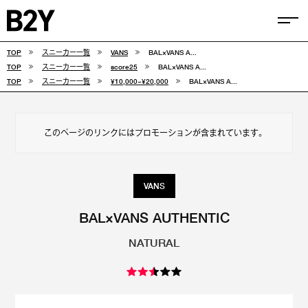
TOP
スニーカー一覧
VANS
BAL×VANS A...
COLUMN
TOP
スニーカー一覧
score25
BAL×VANS A...
TOP
スニーカー一覧
¥10,000~¥20,000
BAL×VANS A...
TIPS
SELECTIONS
このページのリンクにはプロモーションが含まれています。
FEATURE
SNEAKERS
VANS
adidas
VANS
BAL×VANS AUTHENTIC
NATURAL
new balance
CONVERSE
NIKE
PUMA