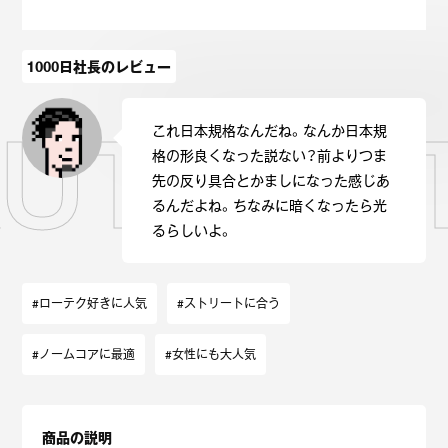
Onitsuka Tiger
ASICS
1000日社長のレビュー
Reebok
OTHERS
AUTHENT
これ日本規格なんだね。なんか日本規
SEARCH SNEAKER
格の形良くなった説ない？前よりつま
先の反り具合とかましになった感じあ
るんだよね。ちなみに暗くなったら光
るらしいよ。
スニーカー診断
プライバシーポリシー
免責事項
お問い合わせ
#ローテク好きに人気
#ストリートに合う
#ノームコアに最適
#女性にも大人気
商品の説明