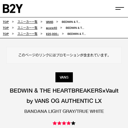
TOP
スニーカー一覧
VANS
BEDWIN & T...
COLUMN
TOP
スニーカー一覧
score40
BEDWIN & T...
TOP
スニーカー一覧
¥20,000~
BEDWIN & T...
TIPS
SELECTIONS
このページのリンクにはプロモーションが含まれています。
FEATURE
SNEAKERS
VANS
adidas
VANS
BEDWIN & THE HEARTBREAKERS×Vault
by VANS OG AUTHENTIC LX
new balance
CONVERSE
BANDANA LIGHT GRAY/TRUE WHITE
NIKE
PUMA