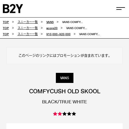
TOP
スニーカー一覧
VANS
VANS COMFY...
COLUMN
TOP
スニーカー一覧
score20
VANS COMFY...
TOP
スニーカー一覧
¥10,000~¥20,000
VANS COMFY...
TIPS
SELECTIONS
このページのリンクにはプロモーションが含まれています。
FEATURE
SNEAKERS
VANS
adidas
VANS
COMFYCUSH OLD SKOOL
BLACK/TRUE WHITE
new balance
CONVERSE
NIKE
PUMA