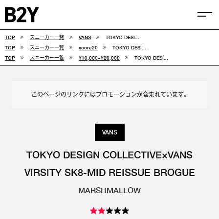
TOP
スニーカー一覧
VANS
TOKYO DESI...
COLUMN
TOP
スニーカー一覧
score20
TOKYO DESI...
TOP
スニーカー一覧
¥10,000~¥20,000
TOKYO DESI...
TIPS
SELECTIONS
このページのリンクにはプロモーションが含まれています。
FEATURE
SNEAKERS
VANS
adidas
VANS
TOKYO DESIGN COLLECTIVE×VANS
VIRSITY SK8-MID REISSUE BROGUE
new balance
CONVERSE
MARSHMALLOW
NIKE
PUMA