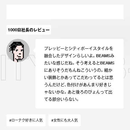
Onitsuka Tiger
ASICS
Reebok
OTHERS
1000日社長のレビュー
SEARCH SNEAKER
プレッピーとシティボーイスタイルを
SITY S
融合したデザインらしいよ。BEAMSみ
たいな感じだね。そう考えるとBEAMS
にありそうだもんねこういうの。細か
スニーカー診断
プライバシーポリシー
免責事項
お問い合わせ
い装飾とかあってこだわってるとは思
うんだけど、色付けがあんまり好きじ
ゃないかな。あと後ろのぴょんって出
てる部分いらない。
#ローテク好きに人気
#女性にも大人気