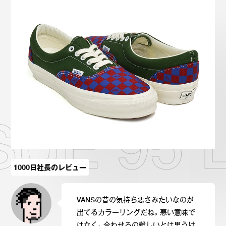
Onitsuka Tiger
ASICS
Reebok
OTHERS
SEARCH SNEAKER
SUE 95 
スニーカー診断
プライバシーポリシー
免責事項
お問い合わせ
1000日社長のレビュー
VANSの昔の気持ち悪さみたいなのが
出てるカラーリングだね。悪い意味で
はなく。合わせるの難しいとは思うけ