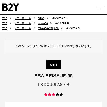
TOP
スニーカー一覧
VANS
VANS ERA R...
COLUMN
TOP
スニーカー一覧
score30
VANS ERA R...
TOP
スニーカー一覧
¥10,000~¥20,000
VANS ERA R...
TIPS
SELECTIONS
このページのリンクにはプロモーションが含まれています。
FEATURE
SNEAKERS
VANS
adidas
VANS
ERA REISSUE 95
LX DOUGLAS FIR
new balance
CONVERSE
NIKE
PUMA