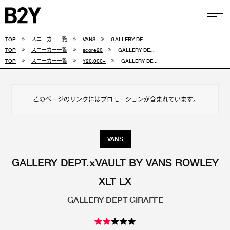
TOP
スニーカー一覧
VANS
GALLERY DE...
COLUMN
TOP
スニーカー一覧
score20
GALLERY DE...
TOP
スニーカー一覧
¥20,000~
GALLERY DE...
TIPS
SELECTIONS
このページのリンクにはプロモーションが含まれています。
FEATURE
SNEAKERS
VANS
adidas
VANS
GALLERY DEPT.×VAULT BY VANS ROWLEY
XLT LX
new balance
CONVERSE
GALLERY DEPT GIRAFFE
NIKE
PUMA