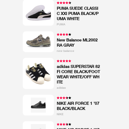
PUMA SUEDE CLASSI
C XXI PUMA BLACK/P
UMA WHITE
PUMA
New Balance ML2002
RA GRAY
new balance
adidas SUPERSTAR 82
FI CORE BLACK/FOOT
WEAR WHITE/OFF WH
ITE
adidas
NIKE AIR FORCE 1 ’07
BLACK/BLACK
NIKE