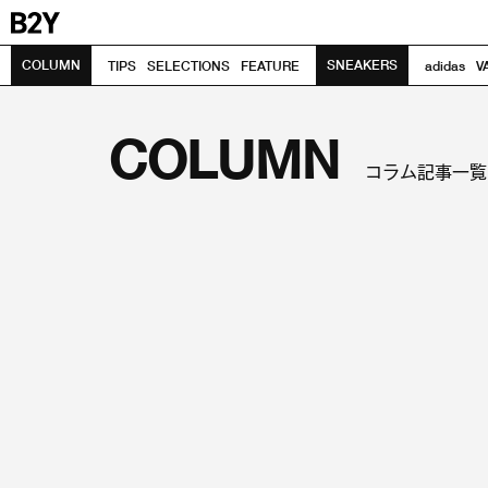
COLUMN
SNEAKERS
TIPS
SELECTIONS
FEATURE
adidas
V
COLUMN
コラム記事一覧