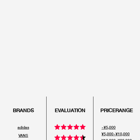
Onitsuka Tiger
ASICS
Reebok
OTHERS
SEARCH SNEAKER
スニーカー診断
プライバシーポリシー
免責事項
お問い合わせ
BRANDS
EVALUATION
PRICERANGE
adidas
~¥5,000
¥5,000~¥10,000
VANS