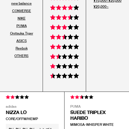
¥10,000~¥20,000
new balance
¥20,000~
CONVERSE
NIKE
PUMA
Onitsuka Tiger
ASICS
Reebok
OTHERS
adidas
PUMA
NIZZA LO
SUEDE TRIPLEX
HARIBO
CORE/OFFW/HEMP
MIMOSA-WHISPER WHITE