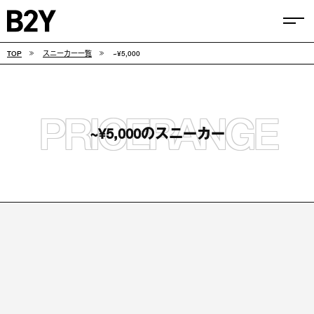
TOP
スニーカー一覧
~¥5,000
COLUMN
TIPS
SELECTIONS
PRICERANGE
~¥5,000のスニーカー
FEATURE
SNEAKERS
adidas
VANS
new balance
CONVERSE
NIKE
PUMA