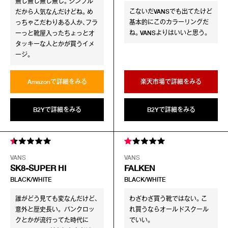
無し無し無し無し。シンプル
こないだVANSでも出てたけど
だから人気なんだけどね。め
基本的にこのカラーリングだ
っちゃこだわりある人か、フラ
ね。VANSよりはいいと思う。
ーっと靴屋入ったちょっとオ
タッキーな人とかが買うイメ
ージ。
Amazonで詳細をみる
楽天市場で詳細をみる
B2Yで詳細をみる
B2Yで詳細をみる
VANS
VANS
SK8-SUPER HI
FALKEN
BLACK/WHITE
BLACK/WHITE
誰がどう見ても変なんだけど、
わざわざ買う靴ではない。こ
意外と歴史長い。 パンクロッ
れ買うならオールドスクール
クとかが流行ってた時代に
でいい。